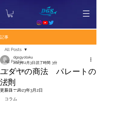
記事
All Posts
dgsgyotaku
All Posts
2023年2月3日
読了時間: 3分
ユダヤの商法 パレートの
アドバイス
法則
大会
ニュース
更新日：
2023年3月2日
コラム