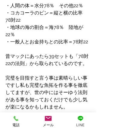
・人間の体＝水分78％　その他22％
・コカコーラのビン＝縦と横の比率　
78対22
・地球の海の割合＝海78％　陸地が
22％
・一般人とお金持ちとの比率＝78対22
昔マックにあったら39セットも「78対
22の法則」から取られているのです。
完璧を目指すと言う事は素晴らしい事
ですし私も完璧な魚拓を作る事を徹底
してますが、世の中にはそーゆう法則
がある事を知っておくだけでも少し気
が楽になるかもしれません。
組織を作る上で必要な事は『できない
電話
メール
LINE
人間を雇いなさい』と言われた事が過