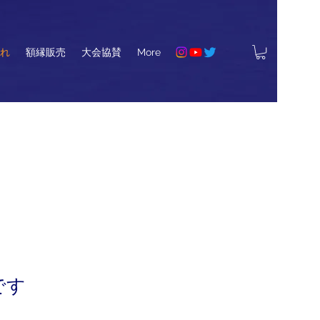
れ
額縁販売
大会協賛
More
です