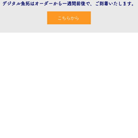
​デジタル魚拓はオーダーから一週間前後で、ご到着いたします。
こちらから
Contact
info@dgs-gyotaku.com
080-4042-3483
プライバシーポリシー