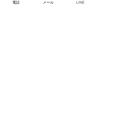
電話
メール
LINE
プライバシーポリシー
info@dgs-gyotaku.com
080-4042-3483
沖縄県那覇市