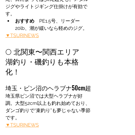
ジグやライトジギング仕掛けが有効で
す。
おすすめ　
PE1.5号、リーダー
20lb、潮が緩いなら軽めのジグ。
▼TSURINEWS
🌕 北関東〜関西エリア　
湖釣り・磯釣りも本格
化！
埼玉・ビン沼のヘラブナ50cm超
埼玉県ビン沼では大型ヘラブナが好
調。大型52cm以上も釣れ始めており、
ダンゴ釣りで“束釣り”も夢じゃない季節
です。
▼TSURINEWS