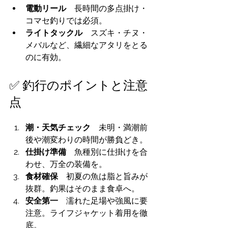
電動リール　
長時間の多点掛け・
コマセ釣りでは必須。
ライトタックル　
スズキ・チヌ・
メバルなど、繊細なアタリをとる
のに有効。
✅ 釣行のポイントと注意
点
潮・天気チェック　
未明・満潮前
後や潮変わりの時間が勝負どき。
仕掛け準備　
魚種別に仕掛けを合
わせ、万全の装備を。
食材確保　
初夏の魚は脂と旨みが
抜群。釣果はそのまま食卓へ。
安全第一　
濡れた足場や強風に要
注意。ライフジャケット着用を徹
底。