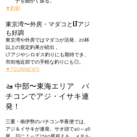
ナを細かく探る。
▼釣割
東京湾〜外房・マダコとLTアジ
も好調
東京湾や外房ではマダコが活発、20杯
以上の規定釣果が続出 。
LTアジやシロギス釣りにも期待でき、
市街地近郊での手軽な釣りにも◎。
▼TSURINEWS
🚤 中部〜東海エリア　バ
チコンでアジ・イサキ連
発！
三重・南伊勢のバチコン半夜便では、
アジ＆イサキが連発。サオ頭で40～46
尾、日によっては50尾超えも。メタル