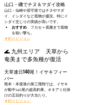
山口・磯でチヌ＆マダイ攻略
山口・仙崎や居守港ではチヌやマダ
イ、イシダイなど底物が盛況。特にイ
シダイ交じりの実績が高いです。
おすすめ　
フカセ＋底撒きで底物
を狙い撃ち。
▼釣りビジョン
🌊 九州エリア　天草から
奄美まで多魚種が復活
天草連日140尾！イサキフィー
バー
熊本・本渡港の第三飛翔では、イサキ
が船中140尾の超高釣果。オキアミ仕掛
けの五目釣りが大当たり。
▼釣りビジョン