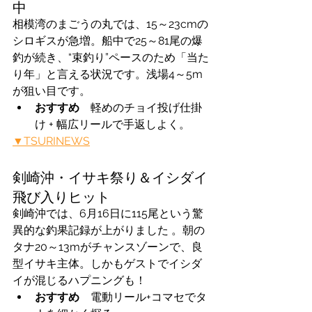
中
相模湾のまごうの丸では、15～23cmの
シロギスが急増。船中で25～81尾の爆
釣が続き、“束釣り”ペースのため「当た
り年」と言える状況です。浅場4～5m
が狙い目です。
おすすめ　
軽めのチョイ投げ仕掛
け + 幅広リールで手返しよく。
▼TSURINEWS
剣崎沖・イサキ祭り＆イシダイ
飛び入りヒット
剣崎沖では、6月16日に115尾という驚
異的な釣果記録が上がりました 。朝の
タナ20～13mがチャンスゾーンで、良
型イサキ主体。しかもゲストでイシダ
イが混じるハプニングも！
おすすめ　
電動リール+コマセでタ