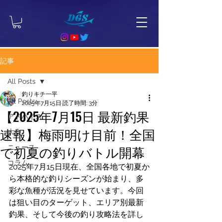
記事
All Posts
釣りキチ一平
All Posts
2025年7月15日
読了時間: 3分
【2025年7月15日 最新釣果
アドバイス
速報】梅雨明け目前！全国
大会
で初夏の釣りバトル開幕
ニュース
コラム
2025年7月15日現在、全国各地で初夏か
ら本格的な釣りシーズンが始まり、多
彩な魚種が活況を見せています。今回
は狙い目のターゲット、エリア別最新
釣果、そして今後の釣り攻略法を詳し