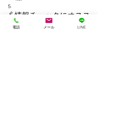
🔗 情報チェックにオスス
メのサイト
電話
メール
LINE
▼TSURINEWS
▼釣割
▼釣りビジョン
📝 最後に
2025年7月15日現在、全国が“釣り本番
期”に突入しています。シロギス、イサ
キ、マダコ、キス、アジ、チヌ、ヘラ
ブナ…ターゲットが多彩で、ファミリー
からベテランまで誰でも楽しめる時期
です。この夏、あなたの狙う海・川・
湖で大物を手にするために、本コラム
を参考に、仕掛け・タイミング・安全
第一で思い出に残る釣行をお楽しみく