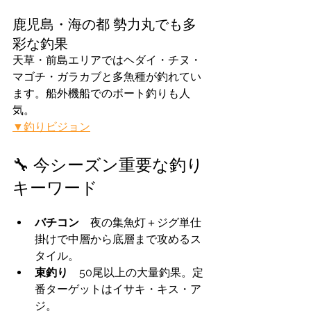
鹿児島・海の都 勢力丸でも多
彩な釣果
天草・前島エリアではヘダイ・チヌ・
マゴチ・ガラカブと多魚種が釣れてい
ます。船外機船でのボート釣りも人
気。
▼釣りビジョン
🔧 今シーズン重要な釣り
キーワード
バチコン　
夜の集魚灯＋ジグ単仕
掛けで中層から底層まで攻めるス
タイル。
束釣り　
50尾以上の大量釣果。定
番ターゲットはイサキ・キス・ア
ジ。